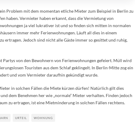
t ein Problem mit dem momentan etliche Mieter zum Beispiel in Berlin zu
en haben. Vermieter haben erkannt, dass die Vermietung von
nwohnungen ja viel lukrativer ist und so finden sich mitten in normalen
äusern immer mehr Ferienwohnungen. Läuft all dies in einem
u ertragen. Jedoch sind nicht alle Gäste immer so gesittet und ruhig,
t Partys von den Bewohnern von Ferienwohnungen gefeiert. Müll wird
erungslosen Touristen aus dem Schlaf geklingelt. In Berlin-Mitte zog ein
indert und vom Vermieter daraufhin gekündigt wurde.
eter in solchen Fällen die Miete kürzen dürfen! Natürlich gilt dies
ke und dem Benehmen her wie „normale“ Mieter verhalten. Finden jedoch
kaum zu ertragen, ist eine Mietminderung in solchen Fällen rechtens.
BARN
URTEIL
WOHNUNG