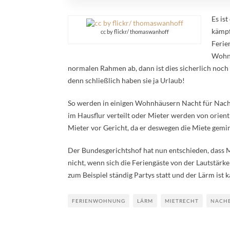
Es is
kämpf
cc by flickr/ thomaswanhoff
Ferie
Wohnh
normalen Rahmen ab, dann ist dies sicherlich noch z
denn schließlich haben sie ja Urlaub!
So werden in einigen Wohnhäusern Nacht für Nach
im Hausflur verteilt oder Mieter werden von orienti
Mieter vor Gericht, da er deswegen die Miete gem
Der Bundesgerichtshof hat nun entschieden, dass Mi
nicht, wenn sich die Feriengäste von der Lautstär
zum Beispiel ständig Partys statt und der Lärm ist 
FERIENWOHNUNG
LÄRM
MIETRECHT
NACH