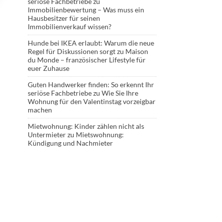
seriöse Fachbetriebe
zu
Immobilienbewertung – Was muss ein
Hausbesitzer für seinen
Immobilienverkauf wissen?
Hunde bei IKEA erlaubt: Warum die neue
Regel für Diskussionen sorgt
zu
Maison
du Monde – französischer Lifestyle für
euer Zuhause
Guten Handwerker finden: So erkennt Ihr
seriöse Fachbetriebe
zu
Wie Sie Ihre
Wohnung für den Valentinstag vorzeigbar
machen
Mietwohnung: Kinder zählen nicht als
Untermieter
zu
Mietswohnung:
Kündigung und Nachmieter