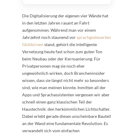
Die Digitalisierung der eigenen vier Wände hat
in den letzten Jahren rasant an Fahrt
aufgenommen. Während man vor einem
Jahrzehnt noch staunend vor
sprachgesteuerten
Glühbirnen
stand, gehört die intelligente
Vernetzung heute fast schon zum guten Ton
beim Neubau oder der Kernsanierung. Für
Privatpersonen mag sie noch eher
ungewöhnlich wirken, doch Brancheninsider
wissen, dass sie längst nicht mehr so besonders
sind, wie man meinen könnte. Inmitten all der
Apps und Sprachassistenten vergessen wir aber
schnell einen ganz klassischen Teil der
Haustechnik: den herkömmlichen Lichtschalter.
Dabei erlebt gerade dieses unscheinbare Bauteil
an der Wand eine fundamentale Revolution. Es
verwandelt sich vom einfachen