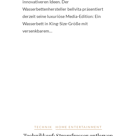
innovativeren Ideen. Der
Wasserbettenhersteller bellvita präsentiert
derzeit seine luxuriöse Media-Edition: Ein
Wasserbett in King-Size-Größe mit
versenkbarem…
TECHNIK
HOME ENTERTAINMENT
Technikkauf: Stromfresser entlarven