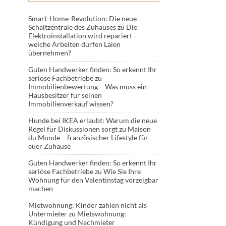
Smart-Home-Revolution: Die neue
Schaltzentrale des Zuhauses
zu
Die
Elektroinstallation wird repariert –
welche Arbeiten dürfen Laien
übernehmen?
Guten Handwerker finden: So erkennt Ihr
seriöse Fachbetriebe
zu
Immobilienbewertung – Was muss ein
Hausbesitzer für seinen
Immobilienverkauf wissen?
Hunde bei IKEA erlaubt: Warum die neue
Regel für Diskussionen sorgt
zu
Maison
du Monde – französischer Lifestyle für
euer Zuhause
Guten Handwerker finden: So erkennt Ihr
seriöse Fachbetriebe
zu
Wie Sie Ihre
Wohnung für den Valentinstag vorzeigbar
machen
Mietwohnung: Kinder zählen nicht als
Untermieter
zu
Mietswohnung:
Kündigung und Nachmieter