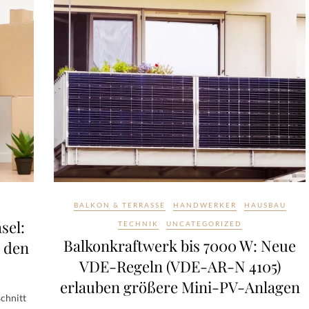
BALKON & TERRASSE
HANDWERKER
HAUSBAU
sel:
TECHNIK
UNCATEGORIZED
Balkonkraftwerk bis 7000 W: Neue
d den
VDE-Regeln (VDE-AR-N 4105)
erlauben größere Mini-PV-Anlagen
chnitt