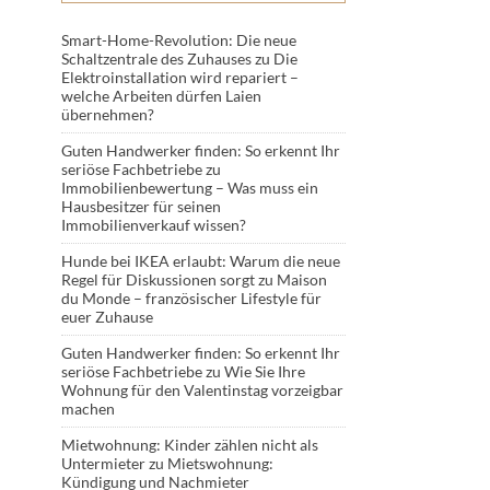
Smart-Home-Revolution: Die neue
Schaltzentrale des Zuhauses
zu
Die
Elektroinstallation wird repariert –
welche Arbeiten dürfen Laien
übernehmen?
Guten Handwerker finden: So erkennt Ihr
seriöse Fachbetriebe
zu
Immobilienbewertung – Was muss ein
Hausbesitzer für seinen
Immobilienverkauf wissen?
Hunde bei IKEA erlaubt: Warum die neue
Regel für Diskussionen sorgt
zu
Maison
du Monde – französischer Lifestyle für
euer Zuhause
Guten Handwerker finden: So erkennt Ihr
seriöse Fachbetriebe
zu
Wie Sie Ihre
Wohnung für den Valentinstag vorzeigbar
machen
Mietwohnung: Kinder zählen nicht als
Untermieter
zu
Mietswohnung:
Kündigung und Nachmieter