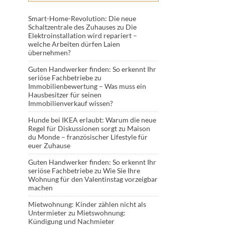
Smart-Home-Revolution: Die neue
Schaltzentrale des Zuhauses
zu
Die
Elektroinstallation wird repariert –
welche Arbeiten dürfen Laien
übernehmen?
Guten Handwerker finden: So erkennt Ihr
seriöse Fachbetriebe
zu
Immobilienbewertung – Was muss ein
Hausbesitzer für seinen
Immobilienverkauf wissen?
Hunde bei IKEA erlaubt: Warum die neue
Regel für Diskussionen sorgt
zu
Maison
du Monde – französischer Lifestyle für
euer Zuhause
Guten Handwerker finden: So erkennt Ihr
seriöse Fachbetriebe
zu
Wie Sie Ihre
Wohnung für den Valentinstag vorzeigbar
machen
Mietwohnung: Kinder zählen nicht als
Untermieter
zu
Mietswohnung:
Kündigung und Nachmieter