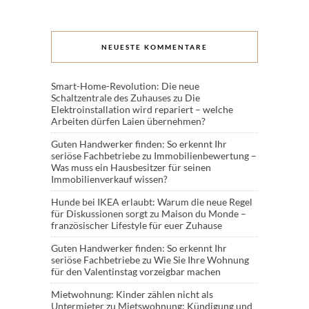
NEUESTE KOMMENTARE
Smart-Home-Revolution: Die neue
Schaltzentrale des Zuhauses
zu
Die
Elektroinstallation wird repariert – welche
Arbeiten dürfen Laien übernehmen?
Guten Handwerker finden: So erkennt Ihr
seriöse Fachbetriebe
zu
Immobilienbewertung –
Was muss ein Hausbesitzer für seinen
Immobilienverkauf wissen?
Hunde bei IKEA erlaubt: Warum die neue Regel
für Diskussionen sorgt
zu
Maison du Monde –
französischer Lifestyle für euer Zuhause
Guten Handwerker finden: So erkennt Ihr
seriöse Fachbetriebe
zu
Wie Sie Ihre Wohnung
für den Valentinstag vorzeigbar machen
Mietwohnung: Kinder zählen nicht als
Untermieter
zu
Mietswohnung: Kündigung und