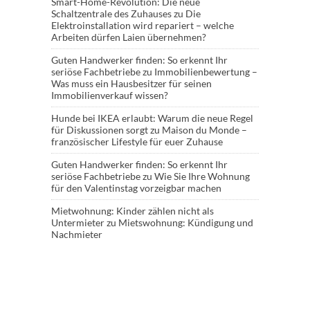
Smart-Home-Revolution: Die neue
Schaltzentrale des Zuhauses
zu
Die
Elektroinstallation wird repariert – welche
Arbeiten dürfen Laien übernehmen?
Guten Handwerker finden: So erkennt Ihr
seriöse Fachbetriebe
zu
Immobilienbewertung –
Was muss ein Hausbesitzer für seinen
Immobilienverkauf wissen?
Hunde bei IKEA erlaubt: Warum die neue Regel
für Diskussionen sorgt
zu
Maison du Monde –
französischer Lifestyle für euer Zuhause
Guten Handwerker finden: So erkennt Ihr
seriöse Fachbetriebe
zu
Wie Sie Ihre Wohnung
für den Valentinstag vorzeigbar machen
Mietwohnung: Kinder zählen nicht als
Untermieter
zu
Mietswohnung: Kündigung und
Nachmieter