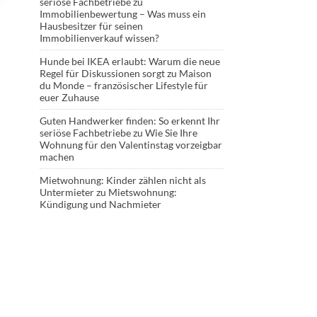
seriöse Fachbetriebe
zu
Immobilienbewertung – Was muss ein
Hausbesitzer für seinen
Immobilienverkauf wissen?
Hunde bei IKEA erlaubt: Warum die neue
Regel für Diskussionen sorgt
zu
Maison
du Monde – französischer Lifestyle für
euer Zuhause
Guten Handwerker finden: So erkennt Ihr
seriöse Fachbetriebe
zu
Wie Sie Ihre
Wohnung für den Valentinstag vorzeigbar
machen
Mietwohnung: Kinder zählen nicht als
Untermieter
zu
Mietswohnung:
Kündigung und Nachmieter