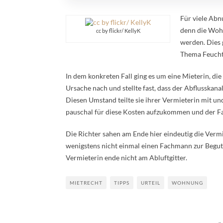
Für viele Ab
denn die Woh
cc by flickr/ KellyK
werden. Dies 
Thema Feuchti
In dem konkreten Fall ging es um eine Mieterin, di
Ursache nach und stellte fast, dass der Abflusskana
Diesen Umstand teilte sie ihrer Vermieterin mit un
pauschal für diese Kosten aufzukommen und der Fal
Die Richter sahen am Ende hier eindeutig die Vermi
wenigstens nicht einmal einen Fachmann zur Begut
Vermieterin ende nicht am Abluftgitter.
MIETRECHT
TIPPS
URTEIL
WOHNUNG