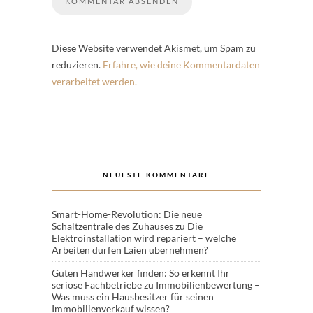
Diese Website verwendet Akismet, um Spam zu
reduzieren.
Erfahre, wie deine Kommentardaten
verarbeitet werden.
NEUESTE KOMMENTARE
Smart-Home-Revolution: Die neue
Schaltzentrale des Zuhauses
zu
Die
Elektroinstallation wird repariert – welche
Arbeiten dürfen Laien übernehmen?
Guten Handwerker finden: So erkennt Ihr
seriöse Fachbetriebe
zu
Immobilienbewertung –
Was muss ein Hausbesitzer für seinen
Immobilienverkauf wissen?