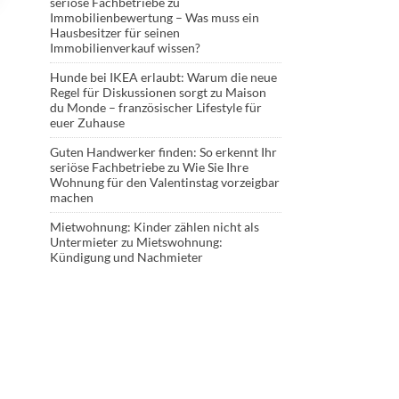
seriöse Fachbetriebe
zu
Immobilienbewertung – Was muss ein
Hausbesitzer für seinen
Immobilienverkauf wissen?
Hunde bei IKEA erlaubt: Warum die neue
Regel für Diskussionen sorgt
zu
Maison
du Monde – französischer Lifestyle für
euer Zuhause
Guten Handwerker finden: So erkennt Ihr
seriöse Fachbetriebe
zu
Wie Sie Ihre
Wohnung für den Valentinstag vorzeigbar
machen
Mietwohnung: Kinder zählen nicht als
Untermieter
zu
Mietswohnung:
Kündigung und Nachmieter