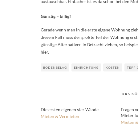
austauschbar. Einfacher ist es da schon bei den M
Günstig = billig?
Gerade wenn man in die erste eigene Wohnung zieht
diesem Fall muss der größte Teil der Wohnung erst e
günstige Alternativen in Betracht ziehen, so beisp
hier.
BODENBELAG
EINRICHTUNG
KOSTEN
TEPP
DAS KÖ
Die ersten eigenen vier Wände
Fragen v
Mieter l
Mieten & Vermieten
Mieten &