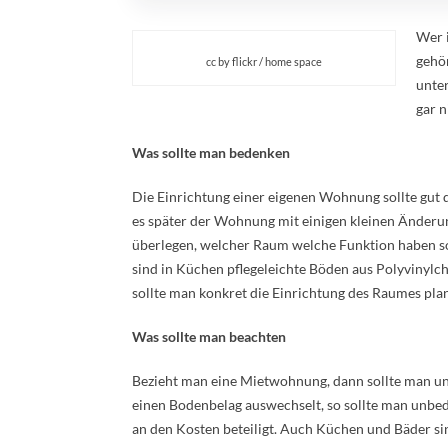
Wer i
gehö
cc by flickr / home space
unte
gar n
Was sollte man bedenken
Die Einrichtung einer eigenen Wohnung sollte gut d
es später der Wohnung mit einigen kleinen Änderung
überlegen, welcher Raum welche Funktion haben soll
sind in Küchen pflegeleichte Böden aus Polyvinylchl
sollte man konkret die Einrichtung des Raumes pla
Was sollte man beachten
Bezieht man eine Mietwohnung, dann sollte man u
einen Bodenbelag auswechselt, so sollte man unbedi
an den Kosten beteiligt. Auch Küchen und Bäder sin