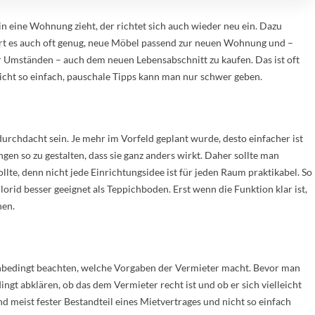
n eine Wohnung zieht, der richtet sich auch wieder neu ein. Dazu
rt es auch oft genug, neue Möbel passend zur neuen Wohnung und –
r Umständen – auch dem neuen Lebensabschnitt zu kaufen. Das ist oft
icht so einfach, pauschale Tipps kann man nur schwer geben.
urchdacht sein. Je mehr im Vorfeld geplant wurde, desto einfacher ist
en so zu gestalten, dass sie ganz anders wirkt. Daher sollte man
te, denn nicht jede Einrichtungsidee ist für jeden Raum praktikabel. So
orid besser geeignet als Teppichboden. Erst wenn die Funktion klar ist,
nen.
nbedingt beachten, welche Vorgaben der Vermieter macht. Bevor man
ngt abklären, ob das dem Vermieter recht ist und ob er sich vielleicht
d meist fester Bestandteil eines Mietvertrages und nicht so einfach