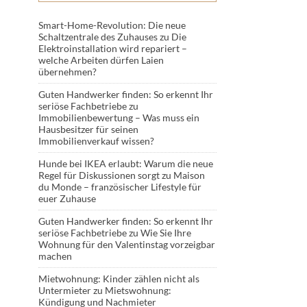
Smart-Home-Revolution: Die neue
Schaltzentrale des Zuhauses
zu
Die
Elektroinstallation wird repariert –
welche Arbeiten dürfen Laien
übernehmen?
Guten Handwerker finden: So erkennt Ihr
seriöse Fachbetriebe
zu
Immobilienbewertung – Was muss ein
Hausbesitzer für seinen
Immobilienverkauf wissen?
Hunde bei IKEA erlaubt: Warum die neue
Regel für Diskussionen sorgt
zu
Maison
du Monde – französischer Lifestyle für
euer Zuhause
Guten Handwerker finden: So erkennt Ihr
seriöse Fachbetriebe
zu
Wie Sie Ihre
Wohnung für den Valentinstag vorzeigbar
machen
Mietwohnung: Kinder zählen nicht als
Untermieter
zu
Mietswohnung:
Kündigung und Nachmieter