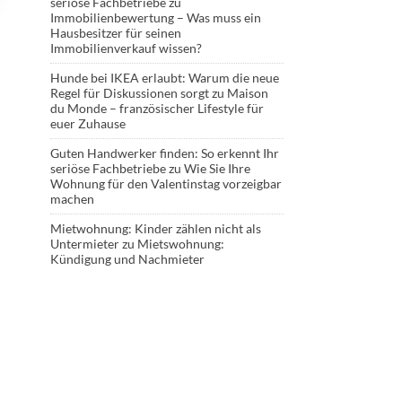
seriöse Fachbetriebe
zu
Immobilienbewertung – Was muss ein
Hausbesitzer für seinen
Immobilienverkauf wissen?
Hunde bei IKEA erlaubt: Warum die neue
Regel für Diskussionen sorgt
zu
Maison
du Monde – französischer Lifestyle für
euer Zuhause
Guten Handwerker finden: So erkennt Ihr
seriöse Fachbetriebe
zu
Wie Sie Ihre
Wohnung für den Valentinstag vorzeigbar
machen
Mietwohnung: Kinder zählen nicht als
Untermieter
zu
Mietswohnung:
Kündigung und Nachmieter