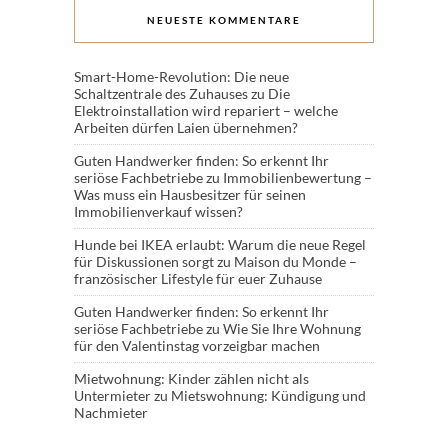
NEUESTE KOMMENTARE
Smart-Home-Revolution: Die neue
Schaltzentrale des Zuhauses
zu
Die
Elektroinstallation wird repariert – welche
Arbeiten dürfen Laien übernehmen?
Guten Handwerker finden: So erkennt Ihr
seriöse Fachbetriebe
zu
Immobilienbewertung –
Was muss ein Hausbesitzer für seinen
Immobilienverkauf wissen?
Hunde bei IKEA erlaubt: Warum die neue Regel
für Diskussionen sorgt
zu
Maison du Monde –
französischer Lifestyle für euer Zuhause
Guten Handwerker finden: So erkennt Ihr
seriöse Fachbetriebe
zu
Wie Sie Ihre Wohnung
für den Valentinstag vorzeigbar machen
Mietwohnung: Kinder zählen nicht als
Untermieter
zu
Mietswohnung: Kündigung und
Nachmieter