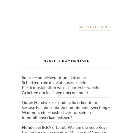
WEITERLESEN
NEUESTE KOMMENTARE
Smart-Home-Revolution: Die neue
Schaltzentrale des Zuhauses
zu
Die
Elektroinstallation wird repariert – welche
Arbeiten dürfen Laien übernehmen?
Guten Handwerker finden: So erkennt Ihr
seriöse Fachbetriebe
zu
Immobilienbewertung –
Was muss ein Hausbesitzer für seinen
Immobilienverkauf wissen?
Hunde bei IKEA erlaubt: Warum die neue Regel
für Diskussionen sorgt
zu
Maison du Monde –