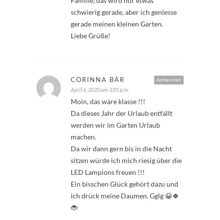
Familie, das wird nur etwas
schwierig gerade, aber ich geniesse
gerade meinen kleinen Garten.
Liebe Grüße!
CORINNA BÄR
Antworten
April 6, 2020 um 3:05 p.m.
Moin, das wäre klasse !!!
Da dieses Jahr der Urlaub entfällt
werden wir im Garten Urlaub
machen.
Da wir dann gern bis in die Nacht
sitzen würde ich mich riesig über die
LED Lampions freuen !!!
Ein bisschen Glück gehört dazu und
ich drück meine Daumen. Gglg 😀🍀
🐞