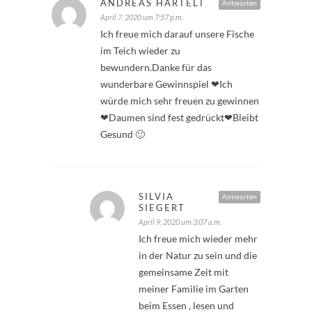
ANDREAS HÄRTELT
Antworten
April 7, 2020 um 7:57 p.m.
Ich freue mich darauf unsere Fische
im Teich wieder zu
bewundern.Danke für das
wunderbare Gewinnspiel ❤Ich
würde mich sehr freuen zu gewinnen
❤Daumen sind fest gedrückt❤Bleibt
Gesund 🙂
SILVIA
Antworten
SIEGERT
April 9, 2020 um 3:07 a.m.
Ich freue mich wieder mehr
in der Natur zu sein und die
gemeinsame Zeit mit
meiner Familie im Garten
beim Essen , lesen und