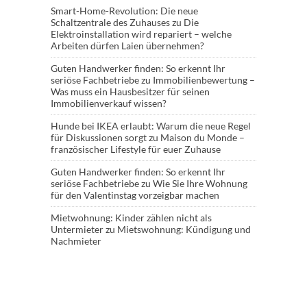
Smart-Home-Revolution: Die neue
Schaltzentrale des Zuhauses
zu
Die
Elektroinstallation wird repariert – welche
Arbeiten dürfen Laien übernehmen?
Guten Handwerker finden: So erkennt Ihr
seriöse Fachbetriebe
zu
Immobilienbewertung –
Was muss ein Hausbesitzer für seinen
Immobilienverkauf wissen?
Hunde bei IKEA erlaubt: Warum die neue Regel
für Diskussionen sorgt
zu
Maison du Monde –
französischer Lifestyle für euer Zuhause
Guten Handwerker finden: So erkennt Ihr
seriöse Fachbetriebe
zu
Wie Sie Ihre Wohnung
für den Valentinstag vorzeigbar machen
Mietwohnung: Kinder zählen nicht als
Untermieter
zu
Mietswohnung: Kündigung und
Nachmieter