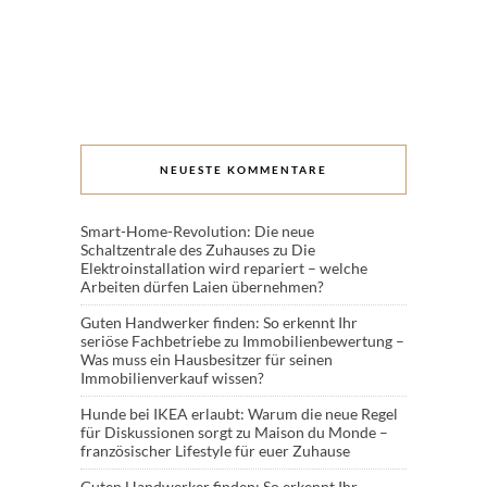
NEUESTE KOMMENTARE
Smart-Home-Revolution: Die neue
Schaltzentrale des Zuhauses
zu
Die
Elektroinstallation wird repariert – welche
Arbeiten dürfen Laien übernehmen?
Guten Handwerker finden: So erkennt Ihr
seriöse Fachbetriebe
zu
Immobilienbewertung –
Was muss ein Hausbesitzer für seinen
Immobilienverkauf wissen?
Hunde bei IKEA erlaubt: Warum die neue Regel
für Diskussionen sorgt
zu
Maison du Monde –
französischer Lifestyle für euer Zuhause
Guten Handwerker finden: So erkennt Ihr