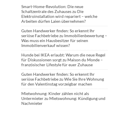
Smart-Home-Revolution: Die neue
Schaltzentrale des Zuhauses
zu
Die
Elektroinstallation wird repariert – welche
Arbeiten dürfen Laien übernehmen?
Guten Handwerker finden: So erkennt Ihr
seriöse Fachbetriebe
zu
Immobilienbewertung –
Was muss ein Hausbesitzer für seinen
Immobilienverkauf wissen?
Hunde bei IKEA erlaubt: Warum die neue Regel
für Diskussionen sorgt
zu
Maison du Monde –
französischer Lifestyle für euer Zuhause
Guten Handwerker finden: So erkennt Ihr
seriöse Fachbetriebe
zu
Wie Sie Ihre Wohnung
für den Valentinstag vorzeigbar machen
Mietwohnung: Kinder zählen nicht als
Untermieter
zu
Mietswohnung: Kündigung und
Nachmieter