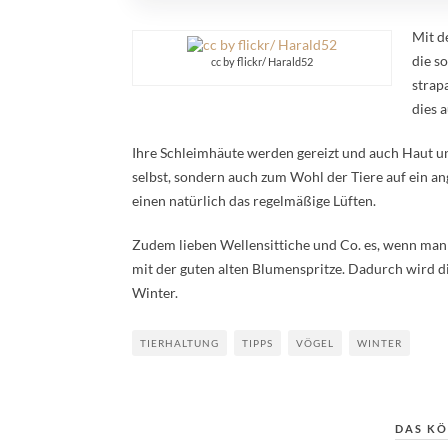
Mit d
die s
cc by flickr/ Harald52
strap
dies 
Ihre Schleimhäute werden gereizt und auch Haut und
selbst, sondern auch zum Wohl der Tiere auf ein a
einen natürlich das regelmäßige Lüften.
Zudem lieben Wellensittiche und Co. es, wenn man 
mit der guten alten Blumenspritze. Dadurch wird di
Winter.
TIERHALTUNG
TIPPS
VÖGEL
WINTER
DAS KÖ