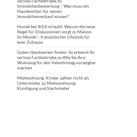
seriöse Fachbetriebe
zu
Immobilienbewertung – Was muss ein
Hausbesitzer für seinen
Immobilienverkauf wissen?
Hunde bei IKEA erlaubt: Warum die neue
Regel für Diskussionen sorgt
zu
Maison
du Monde – französischer Lifestyle für
euer Zuhause
Guten Handwerker finden: So erkennt Ihr
seriöse Fachbetriebe
zu
Wie Sie Ihre
Wohnung für den Valentinstag vorzeigbar
machen
Mietwohnung: Kinder zählen nicht als
Untermieter
zu
Mietswohnung:
Kündigung und Nachmieter