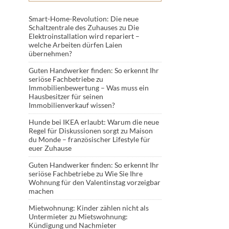
Smart-Home-Revolution: Die neue
Schaltzentrale des Zuhauses
zu
Die
Elektroinstallation wird repariert –
welche Arbeiten dürfen Laien
übernehmen?
Guten Handwerker finden: So erkennt Ihr
seriöse Fachbetriebe
zu
Immobilienbewertung – Was muss ein
Hausbesitzer für seinen
Immobilienverkauf wissen?
Hunde bei IKEA erlaubt: Warum die neue
Regel für Diskussionen sorgt
zu
Maison
du Monde – französischer Lifestyle für
euer Zuhause
Guten Handwerker finden: So erkennt Ihr
seriöse Fachbetriebe
zu
Wie Sie Ihre
Wohnung für den Valentinstag vorzeigbar
machen
Mietwohnung: Kinder zählen nicht als
Untermieter
zu
Mietswohnung:
Kündigung und Nachmieter