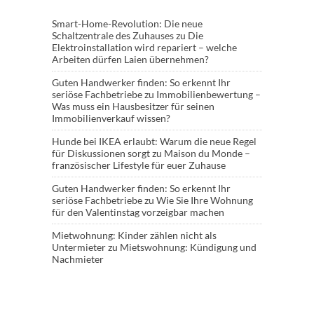
Smart-Home-Revolution: Die neue
Schaltzentrale des Zuhauses
zu
Die
Elektroinstallation wird repariert – welche
Arbeiten dürfen Laien übernehmen?
Guten Handwerker finden: So erkennt Ihr
seriöse Fachbetriebe
zu
Immobilienbewertung –
Was muss ein Hausbesitzer für seinen
Immobilienverkauf wissen?
Hunde bei IKEA erlaubt: Warum die neue Regel
für Diskussionen sorgt
zu
Maison du Monde –
französischer Lifestyle für euer Zuhause
Guten Handwerker finden: So erkennt Ihr
seriöse Fachbetriebe
zu
Wie Sie Ihre Wohnung
für den Valentinstag vorzeigbar machen
Mietwohnung: Kinder zählen nicht als
Untermieter
zu
Mietswohnung: Kündigung und
Nachmieter