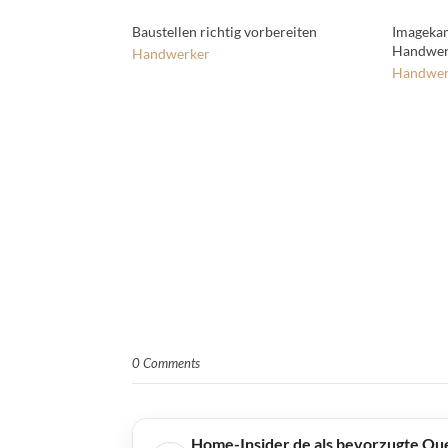
Baustellen richtig vorbereiten
Imageka
Handwerk
Handwerker
Handwer
0 Comments
Home-Insider.de als bevorzugte Qu