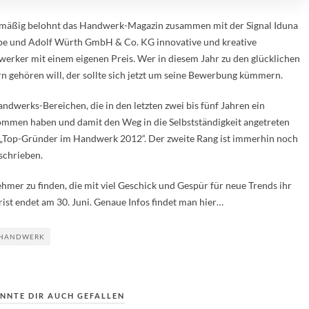
mäßig belohnt das Handwerk-Magazin zusammen mit der Signal Iduna
e und Adolf Würth GmbH & Co. KG innovative und kreative
erker mit einem eigenen Preis. Wer in diesem Jahr zu den glücklichen
rn gehören will, der sollte sich jetzt um seine Bewerbung kümmern.
ndwerks-Bereichen, die in den letzten zwei bis fünf Jahren ein
mmen haben und damit den Weg in die Selbstständigkeit angetreten
l „Top-Gründer im Handwerk 2012“. Der zweite Rang ist immerhin noch
schrieben.
er zu finden, die mit viel Geschick und Gespür für neue Trends ihr
st endet am 30. Juni. Genaue Infos findet man hier…
 HANDWERK
NNTE DIR AUCH GEFALLEN