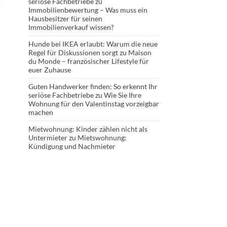
seriöse Fachbetriebe
zu
Immobilienbewertung – Was muss ein
Hausbesitzer für seinen
Immobilienverkauf wissen?
Hunde bei IKEA erlaubt: Warum die neue
Regel für Diskussionen sorgt
zu
Maison
du Monde – französischer Lifestyle für
euer Zuhause
Guten Handwerker finden: So erkennt Ihr
seriöse Fachbetriebe
zu
Wie Sie Ihre
Wohnung für den Valentinstag vorzeigbar
machen
Mietwohnung: Kinder zählen nicht als
Untermieter
zu
Mietswohnung:
Kündigung und Nachmieter