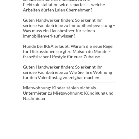
Elektroinstallation wird repariert – welche
Arbeiten dürfen Laien übernehmen?
Guten Handwerker finden: So erkennt Ihr
seriöse Fachbetriebe
zu
Immobilienbewertung –
Was muss ein Hausbesitzer für seinen
Immobilienverkauf wissen?
Hunde bei IKEA erlaubt: Warum die neue Regel
für Diskussionen sorgt
zu
Maison du Monde –
französischer Lifestyle für euer Zuhause
Guten Handwerker finden: So erkennt Ihr
seriöse Fachbetriebe
zu
Wie Sie Ihre Wohnung
für den Valentinstag vorzeigbar machen
Mietwohnung: Kinder zählen nicht als
Untermieter
zu
Mietswohnung: Kündigung und
Nachmieter