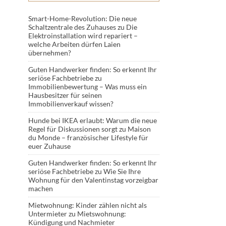
Smart-Home-Revolution: Die neue
Schaltzentrale des Zuhauses
zu
Die
Elektroinstallation wird repariert –
welche Arbeiten dürfen Laien
übernehmen?
Guten Handwerker finden: So erkennt Ihr
seriöse Fachbetriebe
zu
Immobilienbewertung – Was muss ein
Hausbesitzer für seinen
Immobilienverkauf wissen?
Hunde bei IKEA erlaubt: Warum die neue
Regel für Diskussionen sorgt
zu
Maison
du Monde – französischer Lifestyle für
euer Zuhause
Guten Handwerker finden: So erkennt Ihr
seriöse Fachbetriebe
zu
Wie Sie Ihre
Wohnung für den Valentinstag vorzeigbar
machen
Mietwohnung: Kinder zählen nicht als
Untermieter
zu
Mietswohnung:
Kündigung und Nachmieter