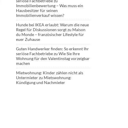
seriöse Fachbetriebe
zu
Immobilienbewertung – Was muss ein
Hausbesitzer für seinen
Immobilienverkauf wissen?
Hunde bei IKEA erlaubt: Warum die neue
Regel für Diskussionen sorgt
zu
Maison
du Monde – französischer Lifestyle für
euer Zuhause
Guten Handwerker finden: So erkennt Ihr
seriöse Fachbetriebe
zu
Wie Sie Ihre
Wohnung für den Valentinstag vorzeigbar
machen
Mietwohnung: Kinder zählen nicht als
Untermieter
zu
Mietswohnung:
Kündigung und Nachmieter