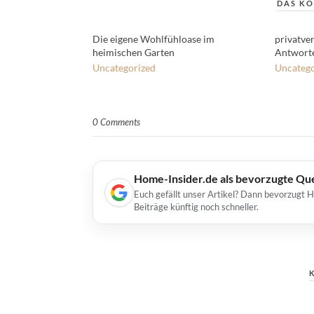
DAS KÖ
Die eigene Wohlfühloase im
privatve
heimischen Garten
Antworte
Uncategorized
Uncatego
0 Comments
Home-Insider.de als bevorzugte Qu
Euch gefällt unser Artikel? Dann bevorzugt 
Beiträge künftig noch schneller.