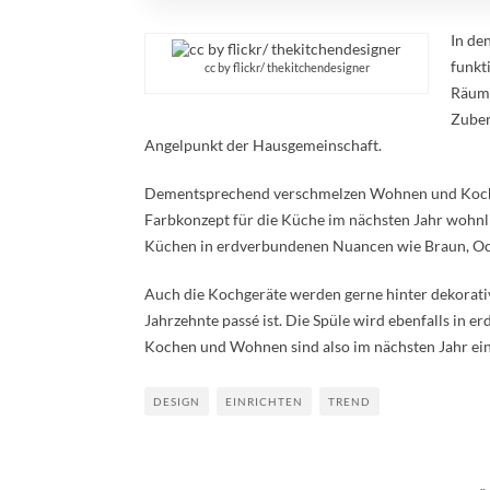
In de
funkt
cc by flickr/ thekitchendesigner
Räume
Zuber
Angelpunkt der Hausgemeinschaft.
Dementsprechend verschmelzen Wohnen und Kochen 
Farbkonzept für die Küche im nächsten Jahr wohnli
Küchen in erdverbundenen Nuancen wie Braun, Ock
Auch die Kochgeräte werden gerne hinter dekorative
Jahrzehnte passé ist. Die Spüle wird ebenfalls in e
Kochen und Wohnen sind also im nächsten Jahr ei
DESIGN
EINRICHTEN
TREND