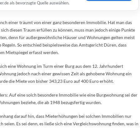
er.de als bevorzugte Quelle auswählen.
nch einer träumt von einer ganz besonderen Immobilie. Hat man das
 sich diesen Traum erfüllen zu können, muss man jedoch einige Punkte
ten, denn für außergewöhnliche Häuser und Wohnungen gelten meist
e Regeln. So entschied beispielsweise das Amtsgericht Düren, dass
om Mietspiegel erfasst werden.
r sich eine Wohnung im Turm einer Burg aus dem 12. Jahrhundert
 Wohnung jedoch nach einer gewissen Zeit als gehobene Wohnung ein
urde die Miete von bisher 343,23 Euro auf 400 Euro erhöht.
ders: Auf eine solch besondere Immobilie wie eine Burgwohnung sei der
Wohnungen beziehe, die ab 1948 bezugsfertig wurden.
hang darauf hin, dass Mieterhöhungen bei solchen Immobilien nur
 seien. Es sei denn, es ließe sich eine Vergleichswohnung finden, was in