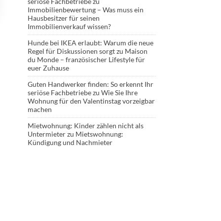
seriöse Fachbetriebe
zu
Immobilienbewertung – Was muss ein
Hausbesitzer für seinen
Immobilienverkauf wissen?
Hunde bei IKEA erlaubt: Warum die neue
Regel für Diskussionen sorgt
zu
Maison
du Monde – französischer Lifestyle für
euer Zuhause
Guten Handwerker finden: So erkennt Ihr
seriöse Fachbetriebe
zu
Wie Sie Ihre
Wohnung für den Valentinstag vorzeigbar
machen
Mietwohnung: Kinder zählen nicht als
Untermieter
zu
Mietswohnung:
Kündigung und Nachmieter