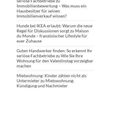
seriöse Fachbetriebe
zu
Immobilienbewertung – Was muss ein
Hausbesitzer für seinen
Immobilienverkauf wissen?
Hunde bei IKEA erlaubt: Warum die neue
Regel für Diskussionen sorgt
zu
Maison
du Monde – französischer Lifestyle für
euer Zuhause
Guten Handwerker finden: So erkennt Ihr
seriöse Fachbetriebe
zu
Wie Sie Ihre
Wohnung für den Valentinstag vorzeigbar
machen
Mietwohnung: Kinder zählen nicht als
Untermieter
zu
Mietswohnung:
Kündigung und Nachmieter