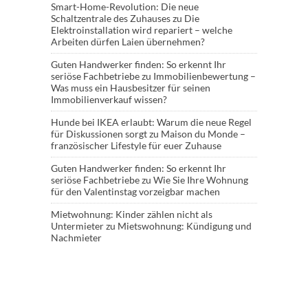
Smart-Home-Revolution: Die neue
Schaltzentrale des Zuhauses
zu
Die
Elektroinstallation wird repariert – welche
Arbeiten dürfen Laien übernehmen?
Guten Handwerker finden: So erkennt Ihr
seriöse Fachbetriebe
zu
Immobilienbewertung –
Was muss ein Hausbesitzer für seinen
Immobilienverkauf wissen?
Hunde bei IKEA erlaubt: Warum die neue Regel
für Diskussionen sorgt
zu
Maison du Monde –
französischer Lifestyle für euer Zuhause
Guten Handwerker finden: So erkennt Ihr
seriöse Fachbetriebe
zu
Wie Sie Ihre Wohnung
für den Valentinstag vorzeigbar machen
Mietwohnung: Kinder zählen nicht als
Untermieter
zu
Mietswohnung: Kündigung und
Nachmieter