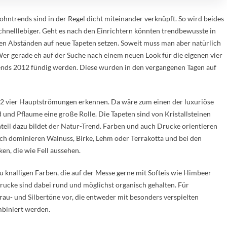
ntrends sind in der Regel dicht miteinander verknüpft. So wird beides
hnelllebiger. Geht es nach den Einrichtern könnten trendbewusste in
n Abständen auf neue Tapeten setzen. Soweit muss man aber natürlich
Wer gerade eh auf der Suche nach einem neuen Look für die eigenen vier
rends 2012 fündig werden. Diese wurden in den vergangenen Tagen auf
2 vier Hauptströmungen erkennen. Da wäre zum einen der luxuriöse
d und Pflaume eine große Rolle. Die Tapeten sind von Kristallsteinen
teil dazu bildet der Natur-Trend. Farben und auch Drucke orientieren
ich dominieren Walnuss, Birke, Lehm oder Terrakotta und bei den
n, die wie Fell aussehen.
 knalligen Farben, die auf der Messe gerne mit Softeis wie Himbeer
rucke sind dabei rund und möglichst organisch gehalten. Für
rau- und Silbertöne vor, die entweder mit besonders verspielten
mbiniert werden.