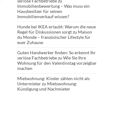
seriöse Fachbetriebe
zu
Immobilienbewertung – Was muss ein
Hausbesitzer für seinen
Immobilienverkauf wissen?
Hunde bei IKEA erlaubt: Warum die neue
Regel für Diskussionen sorgt
zu
Maison
du Monde – französischer Lifestyle für
euer Zuhause
Guten Handwerker finden: So erkennt Ihr
seriöse Fachbetriebe
zu
Wie Sie Ihre
Wohnung für den Valentinstag vorzeigbar
machen
Mietwohnung: Kinder zählen nicht als
Untermieter
zu
Mietswohnung:
Kündigung und Nachmieter