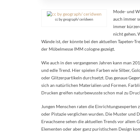
Mode- und Woh
auch immer sc
cc by geograph/ ceridwen
immer kürzere
nicht gehen. 
Wände ist, der könnte bei den aktuellen Tapeten-T
der Möbelmesse IMM cologne gezeigt.
Wie auch in den vergangenen Jahren kann man 201
und edle Trend. Hier spielen Farben wie Silber, Gol
oder Glitzerpartikeln durchsetzt. Das genaue Gegen
sich an natürlichen Materialien und Formen. Farbl
Drucken greifen naturbewusste schon mal zu Drucke
Jungen Menschen raten die Einrichtungsexperten zu
oder Pistazie verglichen wurden. Die Muster und D
Erwachsene sehen die aktuellen Trends vor allem G
Elementen oder aber ganz puristischem Design ko