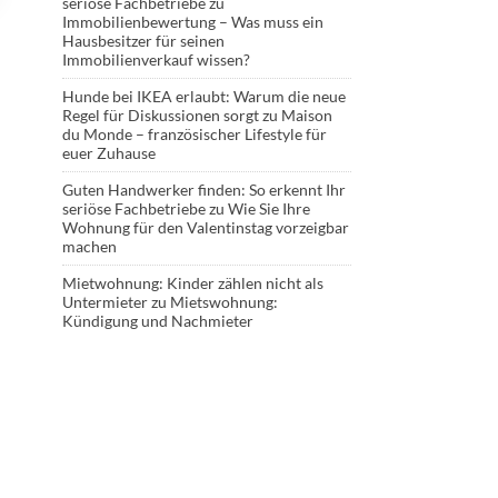
seriöse Fachbetriebe
zu
Immobilienbewertung – Was muss ein
Hausbesitzer für seinen
Immobilienverkauf wissen?
Hunde bei IKEA erlaubt: Warum die neue
Regel für Diskussionen sorgt
zu
Maison
du Monde – französischer Lifestyle für
euer Zuhause
Guten Handwerker finden: So erkennt Ihr
seriöse Fachbetriebe
zu
Wie Sie Ihre
Wohnung für den Valentinstag vorzeigbar
machen
Mietwohnung: Kinder zählen nicht als
Untermieter
zu
Mietswohnung:
Kündigung und Nachmieter