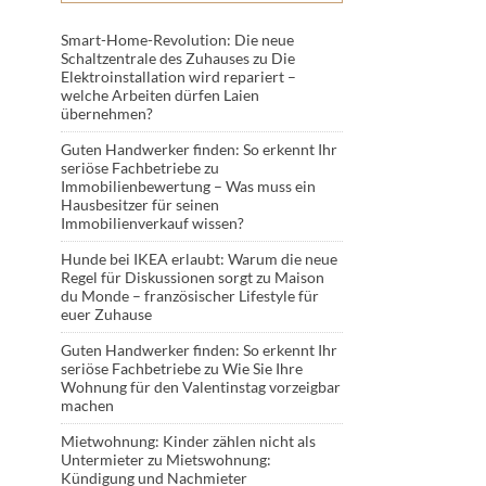
Smart-Home-Revolution: Die neue
Schaltzentrale des Zuhauses
zu
Die
Elektroinstallation wird repariert –
welche Arbeiten dürfen Laien
übernehmen?
Guten Handwerker finden: So erkennt Ihr
seriöse Fachbetriebe
zu
Immobilienbewertung – Was muss ein
Hausbesitzer für seinen
Immobilienverkauf wissen?
Hunde bei IKEA erlaubt: Warum die neue
Regel für Diskussionen sorgt
zu
Maison
du Monde – französischer Lifestyle für
euer Zuhause
Guten Handwerker finden: So erkennt Ihr
seriöse Fachbetriebe
zu
Wie Sie Ihre
Wohnung für den Valentinstag vorzeigbar
machen
Mietwohnung: Kinder zählen nicht als
Untermieter
zu
Mietswohnung:
Kündigung und Nachmieter