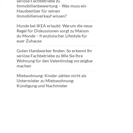
seriöse Fachbetriebe
zu
Immobilienbewertung – Was muss ein
Hausbesitzer für seinen
Immobilienverkauf wissen?
Hunde bei IKEA erlaubt: Warum die neue
Regel für Diskussionen sorgt
zu
Maison
du Monde – französischer Lifestyle für
euer Zuhause
Guten Handwerker finden: So erkennt Ihr
seriöse Fachbetriebe
zu
Wie Sie Ihre
Wohnung für den Valentinstag vorzeigbar
machen
Mietwohnung: Kinder zählen nicht als
Untermieter
zu
Mietswohnung:
Kündigung und Nachmieter