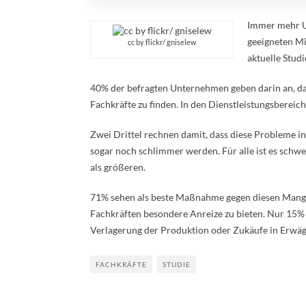
Immer mehr U
geeigneten M
cc by flickr/ gniselew
aktuelle Studi
40% der befragten Unternehmen geben darin an, d
Fachkräfte zu finden. In den Dienstleistungsbereich
Zwei Drittel rechnen damit, dass diese Probleme i
sogar noch schlimmer werden. Für alle ist es schwe
als größeren.
71% sehen als beste Maßnahme gegen diesen Mangel
Fachkräften besondere Anreize zu bieten. Nur 15%
Verlagerung der Produktion oder Zukäufe in Erwä
FACHKRÄFTE
STUDIE