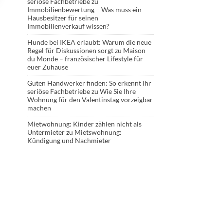
seriöse Fachbetriebe
zu
Immobilienbewertung – Was muss ein
Hausbesitzer für seinen
Immobilienverkauf wissen?
Hunde bei IKEA erlaubt: Warum die neue
Regel für Diskussionen sorgt
zu
Maison
du Monde – französischer Lifestyle für
euer Zuhause
Guten Handwerker finden: So erkennt Ihr
seriöse Fachbetriebe
zu
Wie Sie Ihre
Wohnung für den Valentinstag vorzeigbar
machen
Mietwohnung: Kinder zählen nicht als
Untermieter
zu
Mietswohnung:
Kündigung und Nachmieter