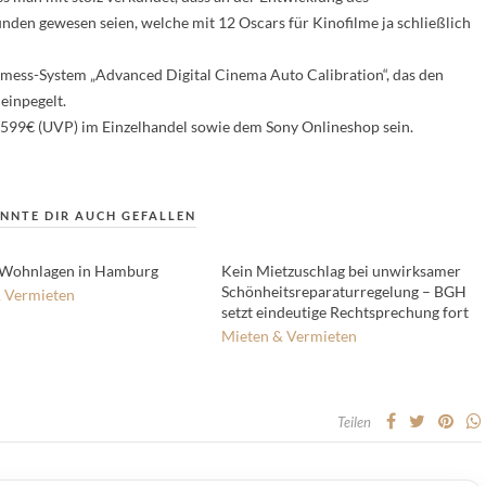
den gewesen seien, welche mit 12 Oscars für Kinofilme ja schließlich
inmess-System „Advanced Digital Cinema Auto Calibration“, das den
einpegelt.
599€ (UVP) im Einzelhandel sowie dem Sony Onlineshop sein.
NNTE DIR AUCH GEFALLEN
 Wohnlagen in Hamburg
Kein Mietzuschlag bei unwirksamer
Schönheitsreparaturregelung – BGH
 Vermieten
setzt eindeutige Rechtsprechung fort
Mieten & Vermieten
Teilen