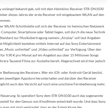
y unlängst bekannt gab, soll mit dem Heimkino-Receiver STR-DN1030
mber dieses Jahres der erste Receiver mit eingebautem WLAN auf den
ommen.
der WLAN-Schnittstelle soll sich der Receiver im heimischen Netzwerk
 Computer, Smartphone oder Tablet liegen, soll durch die neue Technik
Standard zur Musikübertragung namens „Airplay“ soll laut Angaben
ie Möglichkeit bestehen mittels Internet auf das Sony Entertainment
ces „Music unlimited“ und „Video unlimited“ zur Verfügung. Über den
 für 9,90 € pro Monat auf ein Angebot aus über 15 Millionen Songs
hrere Tausend Filme zur Ausleihe bereit. Abgerechnet wird hier jedoch
der Bedienung des Receivers. Wer ein iOS- oder Android-Gerät besitzt,
dem jeweiligen Appstore herunterladen und darüber den Receiver
möglicht auch den Verzicht auf noch eine unschöne Fernbedienung mehr,
ge Neuerung. So spendiert Sony dem STR-DN1030 auch das sogenannte
ziell für den Genuss von Kinofilmen entwickelt wurde. Und dass Sony
ss man mit stolz verkündet, dass an der Entwicklung des