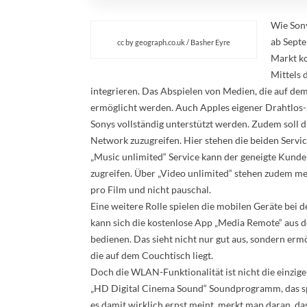
Wie Son
ab Septe
cc by geograph.co.uk / Basher Eyre
Markt k
Mittels 
integrieren. Das Abspielen von Medien, die auf dem
ermöglicht werden. Auch Apples eigener Drahtlos-
Sonys vollständig unterstützt werden. Zudem soll d
Network zuzugreifen. Hier stehen die beiden Servi
„Music unlimited“ Service kann der geneigte Kunde
zugreifen. Über „Video unlimited“ stehen zudem me
pro Film und nicht pauschal.
Eine weitere Rolle spielen die mobilen Geräte bei 
kann sich die kostenlose App „Media Remote“ aus 
bedienen. Das sieht nicht nur gut aus, sondern er
die auf dem Couchtisch liegt.
Doch die WLAN-Funktionalität ist nicht die einzi
„HD Digital Cinema Sound“ Soundprogramm, das spe
es damit wirklich ernst meint, merkt man daran, da