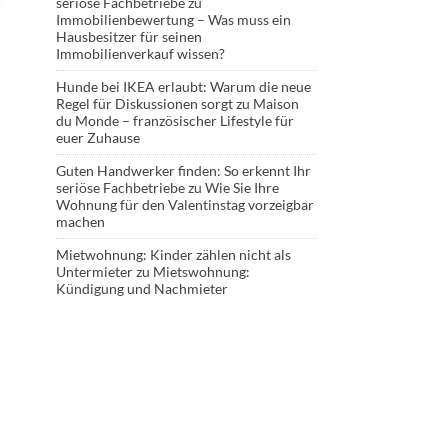
seriöse Fachbetriebe
zu
Immobilienbewertung – Was muss ein
Hausbesitzer für seinen
Immobilienverkauf wissen?
Hunde bei IKEA erlaubt: Warum die neue
Regel für Diskussionen sorgt
zu
Maison
du Monde – französischer Lifestyle für
euer Zuhause
Guten Handwerker finden: So erkennt Ihr
seriöse Fachbetriebe
zu
Wie Sie Ihre
Wohnung für den Valentinstag vorzeigbar
machen
Mietwohnung: Kinder zählen nicht als
Untermieter
zu
Mietswohnung:
Kündigung und Nachmieter