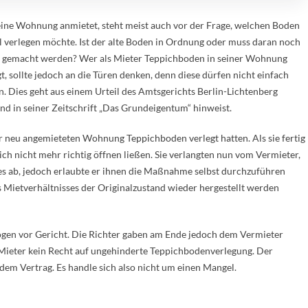
ine Wohnung anmietet, steht meist auch vor der Frage, welchen Boden
l verlegen möchte. Ist der alte Boden in Ordnung oder muss daran noch
 gemacht werden? Wer als Mieter Teppichboden in seiner Wohnung
gt, sollte jedoch an die Türen denken, denn diese dürfen nicht einfach
. Dies geht aus einem Urteil des Amtsgerichts Berlin-Lichtenberg
d in seiner Zeitschrift „Das Grundeigentum“ hinweist.
rer neu angemieteten Wohnung Teppichboden verlegt hatten. Als sie fertig
sich nicht mehr richtig öffnen ließen. Sie verlangten nun vom Vermieter,
ies ab, jedoch erlaubte er ihnen die Maßnahme selbst durchzuführen
 Mietverhältnisses der Originalzustand wieder hergestellt werden
ogen vor Gericht. Die Richter gaben am Ende jedoch dem Vermieter
Mieter kein Recht auf ungehinderte Teppichbodenverlegung. Der
em Vertrag. Es handle sich also nicht um einen Mangel.