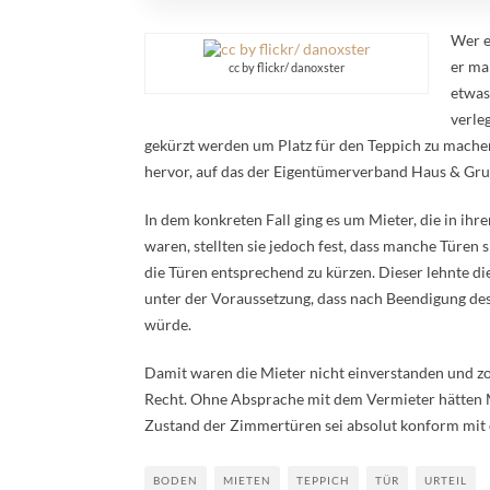
Wer e
er ma
cc by flickr/ danoxster
etwas
verle
gekürzt werden um Platz für den Teppich zu machen
hervor, auf das der Eigentümerverband Haus & Grun
In dem konkreten Fall ging es um Mieter, die in ih
waren, stellten sie jedoch fest, dass manche Türen 
die Türen entsprechend zu kürzen. Dieser lehnte d
unter der Voraussetzung, dass nach Beendigung des
würde.
Damit waren die Mieter nicht einverstanden und z
Recht. Ohne Absprache mit dem Vermieter hätten 
Zustand der Zimmertüren sei absolut konform mit d
BODEN
MIETEN
TEPPICH
TÜR
URTEIL