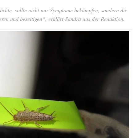
öchte, sollte nicht nur Symptome bekämpfen, sondern die
ieren und beseitigen“, erklärt Sandra aus der Redaktion.