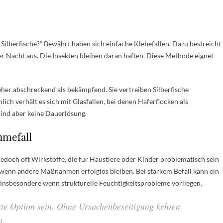
 Silberfische?“ Bewährt haben sich einfache Klebefallen. Dazu bestreicht
er Nacht aus. Die Insekten bleiben daran haften. Diese Methode eignet
her abschreckend als bekämpfend. Sie vertreiben Silberfische
nlich verhält es sich mit Glasfallen, bei denen Haferflocken als
sind aber keine Dauerlösung.
hmefall
jedoch oft Wirkstoffe, die für Haustiere oder Kinder problematisch sein
, wenn andere Maßnahmen erfolglos bleiben. Bei starkem Befall kann ein
, insbesondere wenn strukturelle Feuchtigkeitsprobleme vorliegen.
zte Option sein. Ohne Ursachenbeseitigung kehren
a.