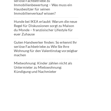
seriöse Fachbetriebe
zu
Immobilienbewertung – Was muss ein
Hausbesitzer für seinen
Immobilienverkauf wissen?
Hunde bei IKEA erlaubt: Warum die neue
Regel für Diskussionen sorgt
zu
Maison
du Monde – französischer Lifestyle für
euer Zuhause
Guten Handwerker finden: So erkennt Ihr
seriöse Fachbetriebe
zu
Wie Sie Ihre
Wohnung für den Valentinstag vorzeigbar
machen
Mietwohnung: Kinder zählen nicht als
Untermieter
zu
Mietswohnung:
Kündigung und Nachmieter