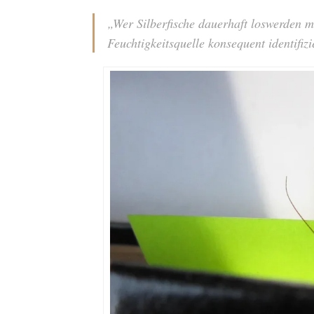
„Wer Silberfische dauerhaft loswerden m
Feuchtigkeitsquelle konsequent identifiz