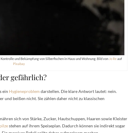
zur Kontrolle und Bekämpfung von Silberfischen in Haus und Wohnung. Bild von
Jo Re
auf
Pixabay
der gefährlich?
s ein
Hygieneproblem
darstellen. Die klare Antwort lautet: nein.
er und beißen nicht. Sie zählen daher nicht zu klassischen
 ernähren sich von Stärke, Zucker, Hautschuppen, Haaren sowie Kleister
ilze
stehen auf ihrem Speiseplan. Dadurch können sie indirekt sogar
 Ein massiver Befall sollte daher aufmerksam machen.