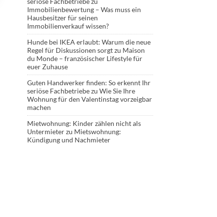
seriöse Fachbetriebe
zu
Immobilienbewertung – Was muss ein
Hausbesitzer für seinen
Immobilienverkauf wissen?
Hunde bei IKEA erlaubt: Warum die neue
Regel für Diskussionen sorgt
zu
Maison
du Monde – französischer Lifestyle für
euer Zuhause
Guten Handwerker finden: So erkennt Ihr
seriöse Fachbetriebe
zu
Wie Sie Ihre
Wohnung für den Valentinstag vorzeigbar
machen
Mietwohnung: Kinder zählen nicht als
Untermieter
zu
Mietswohnung:
Kündigung und Nachmieter