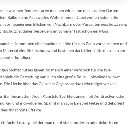
iesen warmen Temperaturen machen wir schon mal aus dem Garten
dem Balkon eine Art zweites Wohnzimmer. Dabei wollen jedoch die
en vor neugierigen Blicken von Nachbarn oder Passanten geschützt sein.
ichtschutz ist daher besonders im Sommer fast schon ein Muss.
 manche Kommunen eine maximale Höhe für den Zaun vorschreiben und
Material eine Sichtschutzwand bestehen darf. Hier sollte man sich am
Bauamt erkundigen.
htigen Sichtschutzes gehen. So manch einer wird sich für die zwei
 spielt die Gestaltung natürlich eine große Rolle. Holzwände wirken
e. Die Hecke lässt das Ganze im Gegensatz dazu lebendiger wirken.
oder Bambusmatten. Auch Kunststoffverkleidungen mit Aufdrucken oder
bendiger und individueller. Spannt man zum Beispiel Netze und dekoriert
dies für schöne Effekte.
 einfache Lösung, bei der man nicht viel montieren oder dekorieren