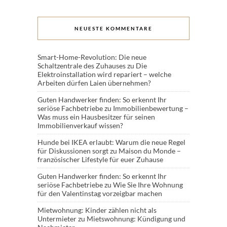
NEUESTE KOMMENTARE
Smart-Home-Revolution: Die neue
Schaltzentrale des Zuhauses
zu
Die
Elektroinstallation wird repariert – welche
Arbeiten dürfen Laien übernehmen?
Guten Handwerker finden: So erkennt Ihr
seriöse Fachbetriebe
zu
Immobilienbewertung –
Was muss ein Hausbesitzer für seinen
Immobilienverkauf wissen?
Hunde bei IKEA erlaubt: Warum die neue Regel
für Diskussionen sorgt
zu
Maison du Monde –
französischer Lifestyle für euer Zuhause
Guten Handwerker finden: So erkennt Ihr
seriöse Fachbetriebe
zu
Wie Sie Ihre Wohnung
für den Valentinstag vorzeigbar machen
Mietwohnung: Kinder zählen nicht als
Untermieter
zu
Mietswohnung: Kündigung und