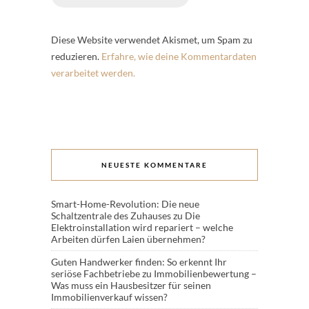
Diese Website verwendet Akismet, um Spam zu
reduzieren.
Erfahre, wie deine Kommentardaten
verarbeitet werden.
NEUESTE KOMMENTARE
Smart-Home-Revolution: Die neue
Schaltzentrale des Zuhauses
zu
Die
Elektroinstallation wird repariert – welche
Arbeiten dürfen Laien übernehmen?
Guten Handwerker finden: So erkennt Ihr
seriöse Fachbetriebe
zu
Immobilienbewertung –
Was muss ein Hausbesitzer für seinen
Immobilienverkauf wissen?