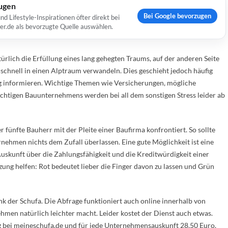
ugen
Bei Google bevorzugen
Lifestyle-Inspirationen öfter direkt bei
er.de als bevorzugte Quelle auswählen.
türlich die Erfüllung eines lang gehegten Traums, auf der anderen Seite
 schnell in einen Alptraum verwandeln. Dies geschieht jedoch häufig
ig informieren. Wichtige Themen wie Versicherungen, mögliche
chtigen Bauunternehmens werden bei all dem sonstigen Stress leider ab
fünfte Bauherr mit der Pleite einer Baufirma konfrontiert. So sollte
nehmen nichts dem Zufall überlassen. Eine gute Möglichkeit ist eine
uskunft über die Zahlungsfähigkeit und die Kreditwürdigkeit einer
ung helfen: Rot bedeutet lieber die Finger davon zu lassen und Grün
k der Schufa. Die Abfrage funktioniert auch online innerhalb von
men natürlich leichter macht. Leider kostet der Dienst auch etwas.
ng bei meineschufa.de und für jede Unternehmensauskunft 28,50 Euro.