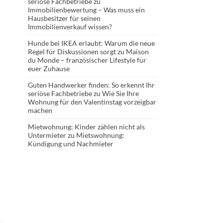
seriöse Fachbetriebe
zu
Immobilienbewertung – Was muss ein
Hausbesitzer für seinen
Immobilienverkauf wissen?
Hunde bei IKEA erlaubt: Warum die neue
Regel für Diskussionen sorgt
zu
Maison
du Monde – französischer Lifestyle für
euer Zuhause
Guten Handwerker finden: So erkennt Ihr
seriöse Fachbetriebe
zu
Wie Sie Ihre
Wohnung für den Valentinstag vorzeigbar
machen
Mietwohnung: Kinder zählen nicht als
Untermieter
zu
Mietswohnung:
Kündigung und Nachmieter