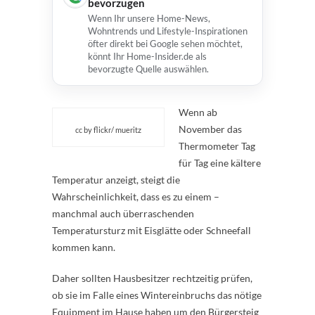
bevorzugen
Wenn Ihr unsere Home-News,
Wohntrends und Lifestyle-Inspirationen
öfter direkt bei Google sehen möchtet,
könnt Ihr Home-Insider.de als
bevorzugte Quelle auswählen.
Wenn ab
November das
cc by flickr/ mueritz
Thermometer Tag
für Tag eine kältere
Temperatur anzeigt, steigt die
Wahrscheinlichkeit, dass es zu einem –
manchmal auch überraschenden
Temperatursturz mit Eisglätte oder Schneefall
kommen kann.
Daher sollten Hausbesitzer rechtzeitig prüfen,
ob sie im Falle eines Wintereinbruchs das nötige
Equipment im Hause haben um den Bürgersteig