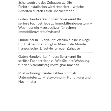
Schaltzentrale des Zuhauses
zu
Die
Elektroinstallation wird repariert – welche
Arbeiten dürfen Laien übernehmen?
Guten Handwerker finden: So erkennt Ihr
seriöse Fachbetriebe
zu
Immobilienbewertung –
Was muss ein Hausbesitzer für seinen
Immobilienverkauf wissen?
Hunde bei IKEA erlaubt: Warum die neue Regel
für Diskussionen sorgt
zu
Maison du Monde –
französischer Lifestyle für euer Zuhause
Guten Handwerker finden: So erkennt Ihr
seriöse Fachbetriebe
zu
Wie Sie Ihre Wohnung
für den Valentinstag vorzeigbar machen
Mietwohnung: Kinder zählen nicht als
Untermieter
zu
Mietswohnung: Kündigung und
Nachmieter