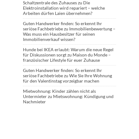
Schaltzentrale des Zuhauses
zu
Die
Elektroinstallation wird repariert – welche
Arbeiten dürfen Laien übernehmen?
Guten Handwerker finden: So erkennt Ihr
seriöse Fachbetriebe
zu
Immobilienbewertung –
Was muss ein Hausbesitzer für seinen
Immobilienverkauf wissen?
Hunde bei IKEA erlaubt: Warum die neue Regel
für Diskussionen sorgt
zu
Maison du Monde –
französischer Lifestyle für euer Zuhause
Guten Handwerker finden: So erkennt Ihr
seriöse Fachbetriebe
zu
Wie Sie Ihre Wohnung
für den Valentinstag vorzeigbar machen
Mietwohnung: Kinder zählen nicht als
Untermieter
zu
Mietswohnung: Kündigung und
Nachmieter