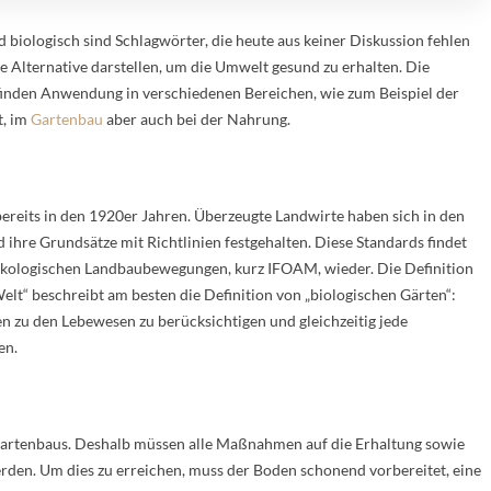
 biologisch sind Schlagwörter, die heute aus keiner Diskussion fehlen
e Alternative darstellen, um die Umwelt gesund zu erhalten. Die
finden Anwendung in verschiedenen Bereichen, wie zum Beispiel der
t, im
Gartenbau
aber auch bei der Nahrung.
bereits in den 1920er Jahren. Überzeugte Landwirte haben sich in den
hre Grundsätze mit Richtlinien festgehalten. Diese Standards findet
 ökologischen Landbaubewegungen, kurz IFOAM, wieder. Die Definition
lt“ beschreibt am besten die Definition von „biologischen Gärten“:
n zu den Lebewesen zu berücksichtigen und gleichzeitig jede
en.
Gartenbaus. Deshalb müssen alle Maßnahmen auf die Erhaltung sowie
rden. Um dies zu erreichen, muss der Boden schonend vorbereitet, eine