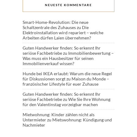
NEUESTE KOMMENTARE
Smart-Home-Revolution: Die neue
Schaltzentrale des Zuhauses
zu
Die
Elektroinstallation wird repariert – welche
Arbeiten dürfen Laien übernehmen?
Guten Handwerker finden: So erkennt Ihr
seriöse Fachbetriebe
zu
Immobilienbewertung –
Was muss ein Hausbesitzer für seinen
Immobilienverkauf wissen?
Hunde bei IKEA erlaubt: Warum die neue Regel
für Diskussionen sorgt
zu
Maison du Monde –
französischer Lifestyle für euer Zuhause
Guten Handwerker finden: So erkennt Ihr
seriöse Fachbetriebe
zu
Wie Sie Ihre Wohnung
für den Valentinstag vorzeigbar machen
Mietwohnung: Kinder zählen nicht als
Untermieter
zu
Mietswohnung: Kündigung und
Nachmieter