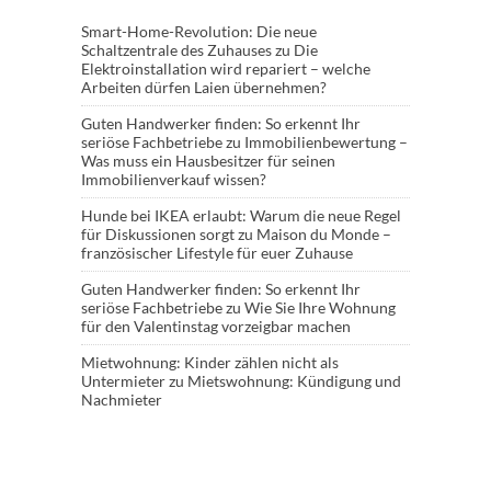
Smart-Home-Revolution: Die neue
Schaltzentrale des Zuhauses
zu
Die
Elektroinstallation wird repariert – welche
Arbeiten dürfen Laien übernehmen?
Guten Handwerker finden: So erkennt Ihr
seriöse Fachbetriebe
zu
Immobilienbewertung –
Was muss ein Hausbesitzer für seinen
Immobilienverkauf wissen?
Hunde bei IKEA erlaubt: Warum die neue Regel
für Diskussionen sorgt
zu
Maison du Monde –
französischer Lifestyle für euer Zuhause
Guten Handwerker finden: So erkennt Ihr
seriöse Fachbetriebe
zu
Wie Sie Ihre Wohnung
für den Valentinstag vorzeigbar machen
Mietwohnung: Kinder zählen nicht als
Untermieter
zu
Mietswohnung: Kündigung und
Nachmieter