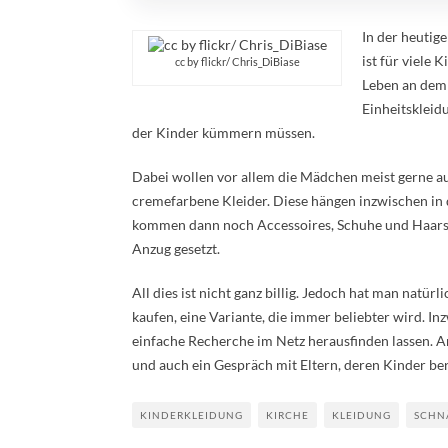
In der heutig
ist für viele
cc by flickr/ Chris_DiBiase
Leben an dem 
Einheitskleidu
der Kinder kümmern müssen.
Dabei wollen vor allem die Mädchen meist gerne a
cremefarbene Kleider. Diese hängen inzwischen in 
kommen dann noch Accessoires, Schuhe und Haarsc
Anzug gesetzt.
All dies ist nicht ganz billig. Jedoch hat man natür
kaufen, eine Variante, die immer beliebter wird. I
einfache Recherche im Netz herausfinden lassen. 
und auch ein Gespräch mit Eltern, deren Kinder ber
KINDERKLEIDUNG
KIRCHE
KLEIDUNG
SCHN