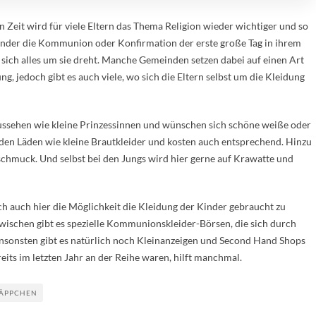
en Zeit wird für viele Eltern das Thema Religion wieder wichtiger und so
 Kinder die Kommunion oder Konfirmation der erste große Tag in ihrem
sich alles um sie dreht. Manche Gemeinden setzen dabei auf einen Art
ng, jedoch gibt es auch viele, wo sich die Eltern selbst um die Kleidung
ussehen wie kleine Prinzessinnen und wünschen sich schöne weiße oder
den Läden wie kleine Brautkleider und kosten auch entsprechend. Hinzu
hmuck. Und selbst bei den Jungs wird hier gerne auf Krawatte und
lich auch hier die Möglichkeit die Kleidung der Kinder gebraucht zu
nzwischen gibt es spezielle Kommunionskleider-Börsen, die sich durch
Ansonsten gibt es natürlich noch Kleinanzeigen und Second Hand Shops
eits im letzten Jahr an der Reihe waren, hilft manchmal.
ÄPPCHEN