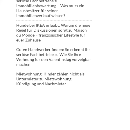
seriöse Fachbetriebe
zu
Immobilienbewertung – Was muss ein
Hausbesitzer für seinen
Immobilienverkauf wissen?
Hunde bei IKEA erlaubt: Warum die neue
Regel für Diskussionen sorgt
zu
Maison
du Monde – französischer Lifestyle für
euer Zuhause
Guten Handwerker finden: So erkennt Ihr
seriöse Fachbetriebe
zu
Wie Sie Ihre
Wohnung für den Valentinstag vorzeigbar
machen
Mietwohnung: Kinder zählen nicht als
Untermieter
zu
Mietswohnung:
Kündigung und Nachmieter