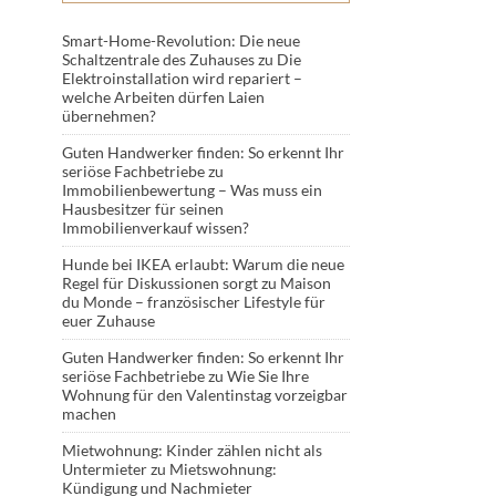
Smart-Home-Revolution: Die neue
Schaltzentrale des Zuhauses
zu
Die
Elektroinstallation wird repariert –
welche Arbeiten dürfen Laien
übernehmen?
Guten Handwerker finden: So erkennt Ihr
seriöse Fachbetriebe
zu
Immobilienbewertung – Was muss ein
Hausbesitzer für seinen
Immobilienverkauf wissen?
Hunde bei IKEA erlaubt: Warum die neue
Regel für Diskussionen sorgt
zu
Maison
du Monde – französischer Lifestyle für
euer Zuhause
Guten Handwerker finden: So erkennt Ihr
seriöse Fachbetriebe
zu
Wie Sie Ihre
Wohnung für den Valentinstag vorzeigbar
machen
Mietwohnung: Kinder zählen nicht als
Untermieter
zu
Mietswohnung:
Kündigung und Nachmieter