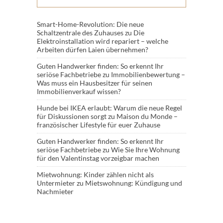
Smart-Home-Revolution: Die neue
Schaltzentrale des Zuhauses
zu
Die
Elektroinstallation wird repariert – welche
Arbeiten dürfen Laien übernehmen?
Guten Handwerker finden: So erkennt Ihr
seriöse Fachbetriebe
zu
Immobilienbewertung –
Was muss ein Hausbesitzer für seinen
Immobilienverkauf wissen?
Hunde bei IKEA erlaubt: Warum die neue Regel
für Diskussionen sorgt
zu
Maison du Monde –
französischer Lifestyle für euer Zuhause
Guten Handwerker finden: So erkennt Ihr
seriöse Fachbetriebe
zu
Wie Sie Ihre Wohnung
für den Valentinstag vorzeigbar machen
Mietwohnung: Kinder zählen nicht als
Untermieter
zu
Mietswohnung: Kündigung und
Nachmieter