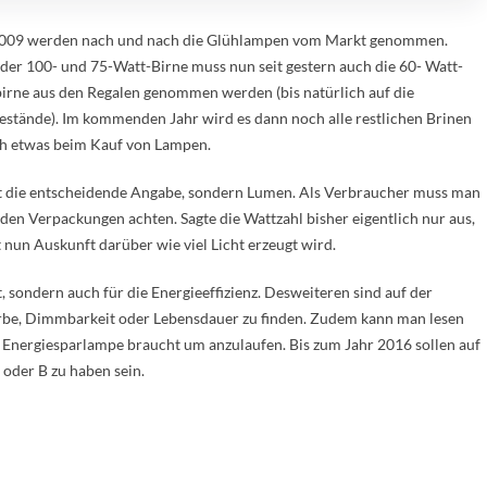
2009 werden nach und nach die Glühlampen vom Markt genommen.
der 100- und 75-Watt-Birne muss nun seit gestern auch die 60- Watt-
irne aus den Regalen genommen werden (bis natürlich auf die
estände). Im kommenden Jahr wird es dann noch alle restlichen Brinen
uch etwas beim Kauf von Lampen.
tt die entscheidende Angabe, sondern Lumen. Als Verbraucher muss man
den Verpackungen achten. Sagte die Wattzahl bisher eigentlich nur aus,
 nun Auskunft darüber wie viel Licht erzeugt wird.
t, sondern auch für die Energieeffizienz. Desweiteren sind auf der
rbe, Dimmbarkeit oder Lebensdauer zu finden. Zudem kann man lesen
ie Energiesparlampe braucht um anzulaufen. Bis zum Jahr 2016 sollen auf
oder B zu haben sein.