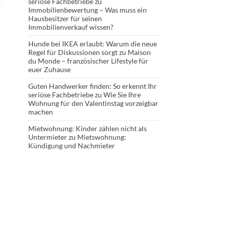
seriöse Fachbetriebe
zu
Immobilienbewertung – Was muss ein
Hausbesitzer für seinen
Immobilienverkauf wissen?
Hunde bei IKEA erlaubt: Warum die neue
Regel für Diskussionen sorgt
zu
Maison
du Monde – französischer Lifestyle für
euer Zuhause
Guten Handwerker finden: So erkennt Ihr
seriöse Fachbetriebe
zu
Wie Sie Ihre
Wohnung für den Valentinstag vorzeigbar
machen
Mietwohnung: Kinder zählen nicht als
Untermieter
zu
Mietswohnung:
Kündigung und Nachmieter